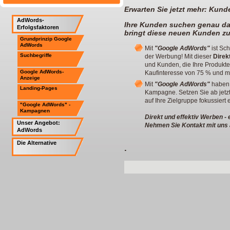
Erwarten Sie jetzt mehr: Kund
AdWords-
Ihre Kunden suchen genau das
Erfolgsfaktoren
bringt diese neuen Kunden zu
Grundprinzip Google
AdWords
Mit
"Google AdWords"
ist Sc
Suchbegriffe
der Werbung! Mit dieser
Direk
und Kunden, die Ihre Produkte
Google AdWords-
Kaufinteresse von 75 % und m
Anzeige
Mit
"Google AdWords"
haben S
Landing-Pages
Kampagne. Setzen Sie ab jetzt 
auf Ihre Zielgruppe fokussiert e
"Google AdWords" -
Kampagnen
D
irekt und effektiv Werben -
Unser Angebot:
Nehmen Sie Kontakt mit uns a
AdWords
Die Alternative
.