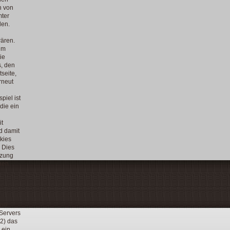
n von
mter
den.
wären.
im
ie
s, den
seite,
rneut
iel ist
die ein
it
d damit
kies
 Dies
tzung
onen
und
 Servers
2) das
 ein