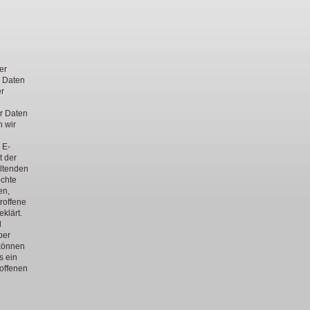
n
er
r Daten
er
r Daten
n wir
 E-
t der
ltenden
öchte
en,
roffene
klärt.
d
ber
 können
s ein
roffenen