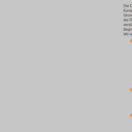
Die D
Europ
Grun
die Ö
verst
Begri
Wir v