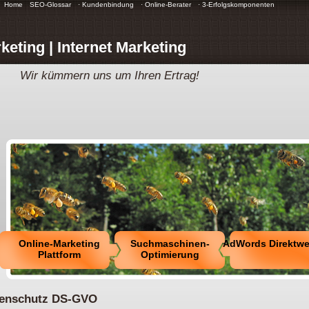
Home
SEO-Glossar
· Kundenbindung
· Online-Berater
· 3-Erfolgskomponenten
keting | Internet Marketing
Wir kümmern uns um Ihren Ertrag!
Online-Marketing
Suchmaschinen-
AdWords Direktw
Plattform
Optimierung
enschutz DS-GVO