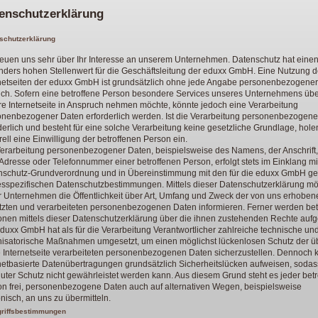
enschutzerklärung
schutzerklärung
reuen uns sehr über Ihr Interesse an unserem Unternehmen. Datenschutz hat eine
ders hohen Stellenwert für die Geschäftsleitung der eduxx GmbH. Eine Nutzung d
rnetseiten der eduxx GmbH ist grundsätzlich ohne jede Angabe personenbezogene
ich. Sofern eine betroffene Person besondere Services unseres Unternehmens üb
e Internetseite in Anspruch nehmen möchte, könnte jedoch eine Verarbeitung
onenbezogener Daten erforderlich werden. Ist die Verarbeitung personenbezogene
derlich und besteht für eine solche Verarbeitung keine gesetzliche Grundlage, hole
ell eine Einwilligung der betroffenen Person ein.
erarbeitung personenbezogener Daten, beispielsweise des Namens, der Anschrift,
Adresse oder Telefonnummer einer betroffenen Person, erfolgt stets im Einklang mi
nschutz-Grundverordnung und in Übereinstimmung mit den für die eduxx GmbH ge
esspezifischen Datenschutzbestimmungen. Mittels dieser Datenschutzerklärung m
 Unternehmen die Öffentlichkeit über Art, Umfang und Zweck der von uns erhoben
zten und verarbeiteten personenbezogenen Daten informieren. Ferner werden bet
nen mittels dieser Datenschutzerklärung über die ihnen zustehenden Rechte aufge
duxx GmbH hat als für die Verarbeitung Verantwortlicher zahlreiche technische un
nisatorische Maßnahmen umgesetzt, um einen möglichst lückenlosen Schutz der ü
 Internetseite verarbeiteten personenbezogenen Daten sicherzustellen. Dennoch
netbasierte Datenübertragungen grundsätzlich Sicherheitslücken aufweisen, sodas
uter Schutz nicht gewährleistet werden kann. Aus diesem Grund steht es jeder bet
n frei, personenbezogene Daten auch auf alternativen Wegen, beispielsweise
onisch, an uns zu übermitteln.
griffsbestimmungen