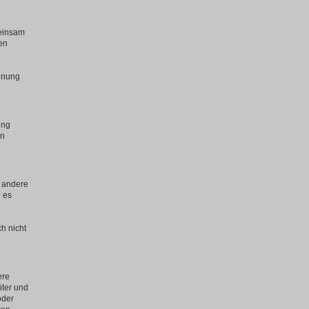
meinsam
en
nnung
ung
en
r andere
 es
h nicht
ere
iter und
oder