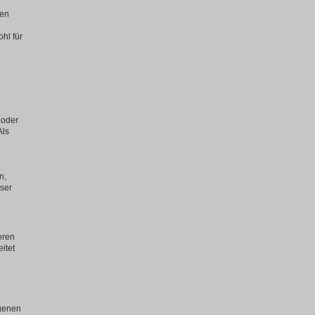
den
hl für
 oder
Als
n,
eser
deren
itet
genen