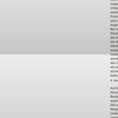
zugre
Unter
werde
Proto
und (
Angri
Bei d
Rücks
die I
die W
infor
sowie
notw
werde
den D
ein o
siche
betr
5. Ab
Auf d
News
Beste
ergib
Die 
Wege
Unte
wenn 