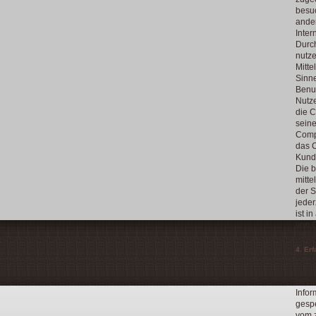
besuc
ander
Inter
Durch
nutze
Mitte
Sinne
Benut
Nutze
die C
seine
Comp
das C
Kunde
Die b
mitte
der S
jeder
ist i
von C
unser
4. Er
Die I
betro
Infor
gespe
vom z