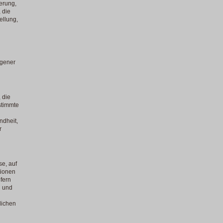
erung,
 die
ellung,
ogener
 die
stimmte
ndheit,
r
e, auf
tionen
fern
n und
lichen