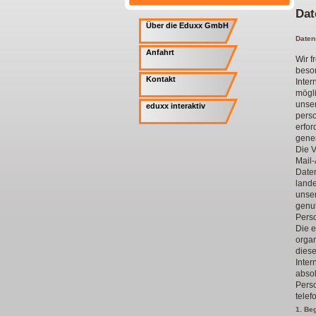
Dat
Über die Eduxx GmbH
Daten
Anfahrt
Wir f
beson
Kontakt
Inte
mögl
unser
eduxx interaktiv
pers
erfor
gener
Die V
Mail-
Date
land
unser
genut
Perso
Die e
orga
diese
Inter
absol
Perso
telef
1. Be