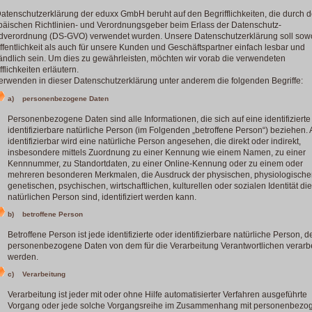
atenschutzerklärung der eduxx GmbH beruht auf den Begrifflichkeiten, die durch 
äischen Richtlinien- und Verordnungsgeber beim Erlass der Datenschutz-
dverordnung (DS-GVO) verwendet wurden. Unsere Datenschutzerklärung soll sowo
ffentlichkeit als auch für unsere Kunden und Geschäftspartner einfach lesbar und
ändlich sein. Um dies zu gewährleisten, möchten wir vorab die verwendeten
fflichkeiten erläutern.
erwenden in dieser Datenschutzerklärung unter anderem die folgenden Begriffe:
a) personenbezogene Daten
Personenbezogene Daten sind alle Informationen, die sich auf eine identifizierte
identifizierbare natürliche Person (im Folgenden „betroffene Person“) beziehen. 
identifizierbar wird eine natürliche Person angesehen, die direkt oder indirekt,
insbesondere mittels Zuordnung zu einer Kennung wie einem Namen, zu einer
Kennnummer, zu Standortdaten, zu einer Online-Kennung oder zu einem oder
mehreren besonderen Merkmalen, die Ausdruck der physischen, physiologische
genetischen, psychischen, wirtschaftlichen, kulturellen oder sozialen Identität di
natürlichen Person sind, identifiziert werden kann.
b) betroffene Person
Betroffene Person ist jede identifizierte oder identifizierbare natürliche Person, 
personenbezogene Daten von dem für die Verarbeitung Verantwortlichen verarbe
werden.
c) Verarbeitung
Verarbeitung ist jeder mit oder ohne Hilfe automatisierter Verfahren ausgeführte
Vorgang oder jede solche Vorgangsreihe im Zusammenhang mit personenbezo