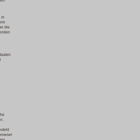
ten.
 in
orm
er die
fenden
staaten
t
che
n.
esteht
browser
den