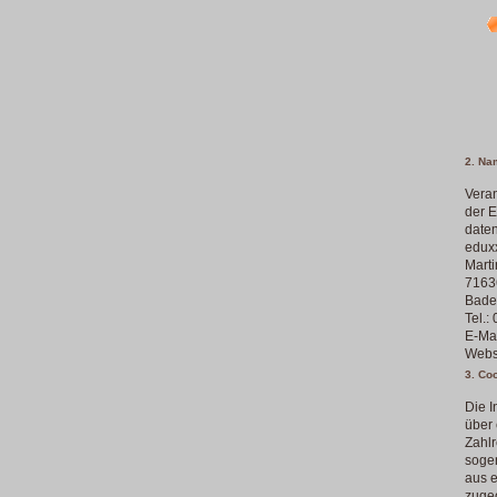
2. Na
Veran
der 
daten
edux
Marti
7163
Bade
Tel.:
E-Ma
Webs
3. Co
Die I
über
Zahlr
sogen
aus e
zugeo