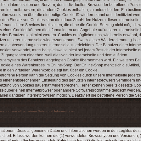
hten Internetseiten und Servern, den individuellen Browser der betroffenen Perso
en Internetbrowsern, die andere Cookies enthalten, zu unterscheiden. Ein bestim
netbrowser kann über die eindeutige Cookie-ID wiedererkannt und identifiziert wer
 den Einsatz von Cookies kann die eduxx GmbH den Nutzern dieser Internetseite
rfreundlichere Services bereitstellen, die ohne die Cookie-Setzung nicht möglich 
ls eines Cookies können die Informationen und Angebote auf unserer Internetseite 
 des Benutzers optimiert werden. Cookies ermöglichen uns, wie bereits erwähnt, d
zer unserer Internetseite wiederzuerkennen. Zweck dieser Wiedererkennung ist e
rn die Verwendung unserer Internetseite zu erleichtern. Der Benutzer einer Internet
ookies verwendet, muss beispielsweise nicht bei jedem Besuch der Internetseite e
 Zugangsdaten eingeben, weil dies von der Internetseite und dem auf dem
utersystem des Benutzers abgelegten Cookie übernommen wird. Ein weiteres Beisp
ookie eines Warenkorbes im Online-Shop. Der Online-Shop merkt sich die Artikel, 
 in den virtuellen Warenkorb gelegt hat, über ein Cookie.
etroffene Person kann die Setzung von Cookies durch unsere Internetseite jederze
ls einer entsprechenden Einstellung des genutzten Internetbrowsers verhindern un
etzung von Cookies dauerhaft widersprechen. Ferner können bereits gesetzte Coo
zeit über einen Internetbrowser oder andere Softwareprogramme gelöscht werden.
n allen gängigen Internetbrowsern möglich. Deaktiviert die betroffene Person die Se
ookies in dem genutzten Internetbrowser, sind unter Umständen nicht alle Funkti
er Internetseite vollumfänglich nutzbar.
fassung von allgemeinen Daten und Informationen
nternetseite der eduxx GmbH erfasst mit jedem Aufruf der Internetseite durch eine
ffene Person oder ein automatisiertes System eine Reihe von allgemeinen Daten 
mationen. Diese allgemeinen Daten und Informationen werden in den Logfiles des
ichert. Erfasst werden können die (1) verwendeten Browsertypen und Versionen, (
ugreifenden System verwendete Betriebssystem, (3) die Internetseite, von welcher