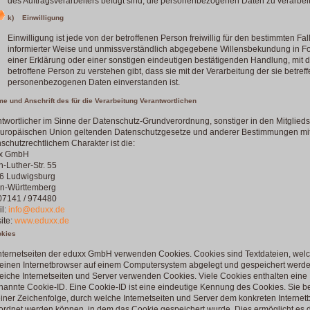
des Auftragsverarbeiters befugt sind, die personenbezogenen Daten zu verarbei
k) Einwilligung
Einwilligung ist jede von der betroffenen Person freiwillig für den bestimmten Fall
informierter Weise und unmissverständlich abgegebene Willensbekundung in F
einer Erklärung oder einer sonstigen eindeutigen bestätigenden Handlung, mit d
betroffene Person zu verstehen gibt, dass sie mit der Verarbeitung der sie betref
personenbezogenen Daten einverstanden ist.
me und Anschrift des für die Verarbeitung Verantwortlichen
twortlicher im Sinne der Datenschutz-Grundverordnung, sonstiger in den Mitglied
Europäischen Union geltenden Datenschutzgesetze und anderer Bestimmungen mi
schutzrechtlichem Charakter ist die:
x GmbH
n-Luther-Str. 55
6 Ludwigsburg
n-Württemberg
 07141 / 974480
il:
info@eduxx.de
ite:
www.eduxx.de
okies
nternetseiten der eduxx GmbH verwenden Cookies. Cookies sind Textdateien, wel
 einen Internetbrowser auf einem Computersystem abgelegt und gespeichert werde
eiche Internetseiten und Server verwenden Cookies. Viele Cookies enthalten eine
annte Cookie-ID. Eine Cookie-ID ist eine eindeutige Kennung des Cookies. Sie b
iner Zeichenfolge, durch welche Internetseiten und Server dem konkreten Internet
rdnet werden können, in dem das Cookie gespeichert wurde. Dies ermöglicht es 