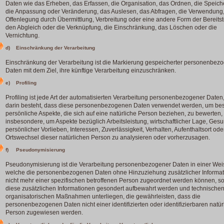
Daten wie das Erheben, das Erfassen, die Organisation, das Ordnen, die Speich
die Anpassung oder Veränderung, das Auslesen, das Abfragen, die Verwendung,
Offenlegung durch Übermittlung, Verbreitung oder eine andere Form der Bereitst
den Abgleich oder die Verknüpfung, die Einschränkung, das Löschen oder die
Vernichtung.
d) Einschränkung der Verarbeitung
Einschränkung der Verarbeitung ist die Markierung gespeicherter personenbez
Daten mit dem Ziel, ihre künftige Verarbeitung einzuschränken.
e) Profiling
Profiling ist jede Art der automatisierten Verarbeitung personenbezogener Daten,
darin besteht, dass diese personenbezogenen Daten verwendet werden, um be
persönliche Aspekte, die sich auf eine natürliche Person beziehen, zu bewerten,
insbesondere, um Aspekte bezüglich Arbeitsleistung, wirtschaftlicher Lage, Gesu
persönlicher Vorlieben, Interessen, Zuverlässigkeit, Verhalten, Aufenthaltsort ode
Ortswechsel dieser natürlichen Person zu analysieren oder vorherzusagen.
f) Pseudonymisierung
Pseudonymisierung ist die Verarbeitung personenbezogener Daten in einer Weis
welche die personenbezogenen Daten ohne Hinzuziehung zusätzlicher Informa
nicht mehr einer spezifischen betroffenen Person zugeordnet werden können, so
diese zusätzlichen Informationen gesondert aufbewahrt werden und technische
organisatorischen Maßnahmen unterliegen, die gewährleisten, dass die
personenbezogenen Daten nicht einer identifizierten oder identifizierbaren natür
Person zugewiesen werden.