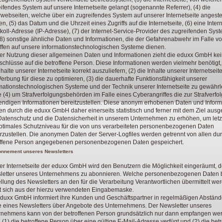
ifendes System auf unsere Internetseite gelangt (sogenannte Referrer), (4) die
webseiten, welche über ein zugreifendes System auf unserer Internetseite angeste
n, (5) das Datum und die Uhrzeit eines Zugriffs auf die Internetseite, (6) eine Intern
koll-Adresse (IP-Adresse), (7) der Internet-Service-Provider des zugreifenden Sys
8) sonstige ähnliche Daten und Informationen, die der Gefahrenabwehr im Falle v
ffen auf unsere informationstechnologischen Systeme dienen.
er Nutzung dieser allgemeinen Daten und Informationen zieht die eduxx GmbH ke
chlüsse auf die betroffene Person. Diese Informationen werden vielmehr benötigt,
nhalte unserer Internetseite korrekt auszuliefern, (2) die Inhalte unserer Internetseit
erbung für diese zu optimieren, (3) die dauerhafte Funktionsfähigkeit unserer
mationstechnologischen Systeme und der Technik unserer Internetseite zu gewährl
 (4) um Strafverfolgungsbehörden im Falle eines Cyberangriffes die zur Strafverfo
endigen Informationen bereitzustellen. Diese anonym erhobenen Daten und Infor
n durch die eduxx GmbH daher einerseits statistisch und ferner mit dem Ziel ausg
atenschutz und die Datensicherheit in unserem Unternehmen zu erhöhen, um letzt
ptimales Schutzniveau für die von uns verarbeiteten personenbezogenen Daten
rzustellen. Die anonymen Daten der Server-Logfiles werden getrennt von allen du
offene Person angegebenen personenbezogenen Daten gespeichert.
onnement unseres Newsletters
er Internetseite der eduxx GmbH wird den Benutzern die Möglichkeit eingeräumt, 
letter unseres Unternehmens zu abonnieren. Welche personenbezogenen Daten b
llung des Newsletters an den für die Verarbeitung Verantwortlichen übermittelt we
t sich aus der hierzu verwendeten Eingabemaske.
eduxx GmbH informiert ihre Kunden und Geschäftspartner in regelmäßigen Abständ
 eines Newsletters über Angebote des Unternehmens. Der Newsletter unseres
rnehmens kann von der betroffenen Person grundsätzlich nur dann empfangen we
(1) die betroffene Person über eine gültige E-Mail-Adresse verfügt und (2) die bet