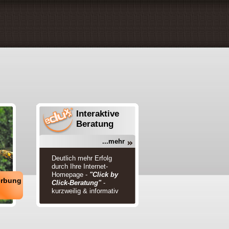
Interaktive
Beratung
...mehr
Deutlich mehr Erfolg
durch Ihre Internet-
Homepage -
"Click by
erbung
Click-Beratung"
-
kurzweilig & informativ