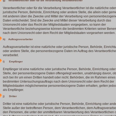
g) Verantwortlicher oder für die Verarbeitung Verantwortlicher
Verantwortlicher oder für die Verarbeitung Verantwortlicher ist die natürliche oder
juristische Person, Behörde, Einrichtung oder andere Stelle, die allein oder ge
mit anderen über die Zwecke und Mittel der Verarbeitung von personenbezogen
Daten entscheidet. Sind die Zwecke und Mittel dieser Verarbeitung durch das
Unionsrecht oder das Recht der Mitgliedstaaten vorgegeben, so kann der
Verantwortliche beziehungsweise können die bestimmten Kriterien seiner Bene
nach dem Unionsrecht oder dem Recht der Mitgliedstaaten vorgesehen werden.
h) Auftragsverarbeiter
Auftragsverarbeiter ist eine natürliche oder juristische Person, Behörde, Einricht
oder andere Stelle, die personenbezogene Daten im Auftrag des Verantwortlich
verarbeitet.
i) Empfänger
Empfänger ist eine natürliche oder juristische Person, Behörde, Einrichtung ode
Stelle, der personenbezogene Daten offengelegt werden, unabhängig davon, ob
sich bei ihr um einen Dritten handelt oder nicht. Behörden, die im Rahmen eines
bestimmten Untersuchungsauftrags nach dem Unionsrecht oder dem Recht der
Mitgliedstaaten möglicherweise personenbezogene Daten erhalten, gelten jedoc
als Empfänger.
j) Dritter
Dritter ist eine natürliche oder juristische Person, Behörde, Einrichtung oder and
Stelle außer der betroffenen Person, dem Verantwortlichen, dem Auftragsverarbe
den Personen, die unter der unmittelbaren Verantwortung des Verantwortlichen 