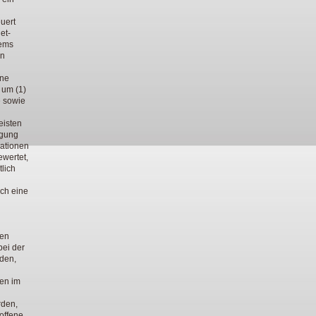
uert
et-
tems
on
ine
 um (1)
e sowie
eisten
lgung
mationen
ewertet,
lich
rch eine
den
ei der
rden,
en im
rden,
roffene