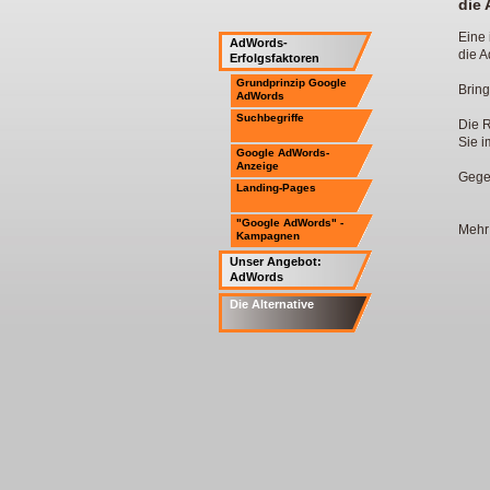
die 
Eine 
AdWords-
die A
Erfolgsfaktoren
Grundprinzip Google
Bring
AdWords
Suchbegriffe
Die 
Sie i
Google AdWords-
Anzeige
Geges
Landing-Pages
"Google AdWords" -
Mehr 
Kampagnen
Unser Angebot:
AdWords
Die Alternative