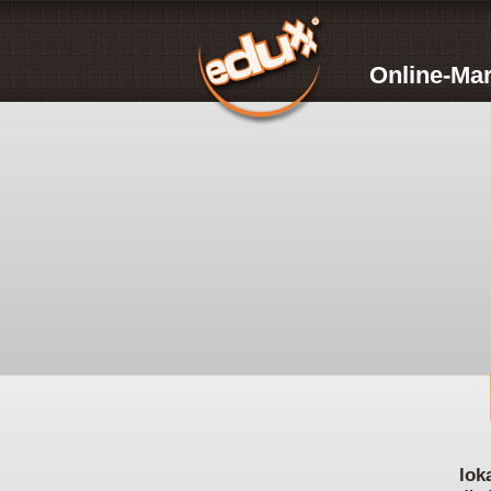
Online-Mar
lok