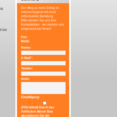
Der Weg zu mehr Erfolg im
lt
Internet beginnt mit einer
individuellen Beratung.
Bitte senden Sie uns Ihre
Kontaktdaten - wir melden uns
umgehend bei Ihnen!
t dar
Fon:
07141 97 44 80
Mobil:
0174 2072327
Name:
E-Mail*:
Telefon:
Notiz:
Einwilligung:
(Pflichtfeld) Durch das
Anklicken dieser Box
akzeptieren Sie die