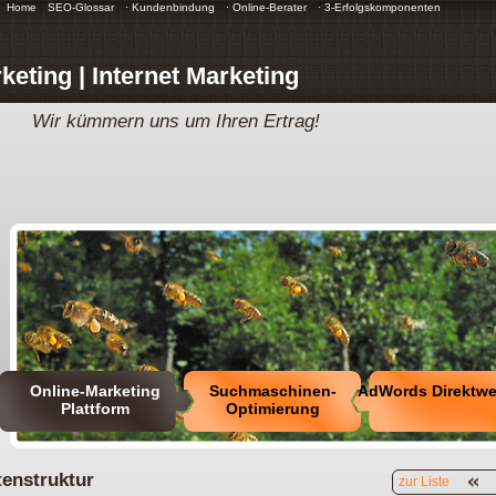
Home
SEO-Glossar
· Kundenbindung
· Online-Berater
· 3-Erfolgskomponenten
keting | Internet Marketing
Wir kümmern uns um Ihren Ertrag!
Online-Marketing
Suchmaschinen-
AdWords Direktw
Plattform
Optimierung
tenstruktur
zur Liste