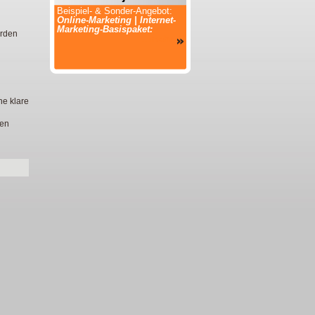
Beispiel- & Sonder-Angebot:
Online-Marketing | Internet-
Marketing-Basispaket:
ürden
...mehr
ne klare
ben