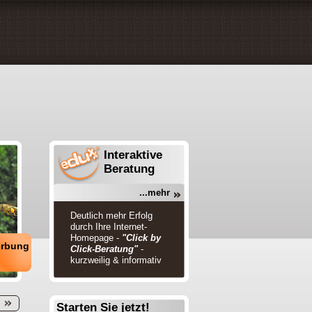
Interaktive
Beratung
...mehr
Deutlich mehr Erfolg
durch Ihre Internet-
Homepage -
"Click by
erbung
Click-Beratung"
-
kurzweilig & informativ
Starten Sie jetzt!