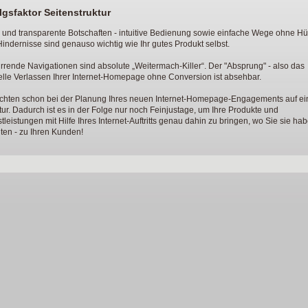
lgsfaktor Seitenstruktur
 und transparente Botschaften - intuitive Bedienung sowie einfache Wege ohne H
indernisse sind genauso wichtig wie Ihr gutes Produkt selbst.
rrende Navigationen sind absolute „Weitermach-Killer“. Der "Absprung" - also das
lle Verlassen Ihrer Internet-Homepage ohne Conversion ist absehbar.
achten schon bei der Planung Ihres neuen Internet-Homepage-Engagements auf ei
tur. Dadurch ist es in der Folge nur noch Feinjustage, um Ihre Produkte und
tleistungen mit Hilfe Ihres Internet-Auftritts genau dahin zu bringen, wo Sie sie ha
en - zu Ihren Kunden!