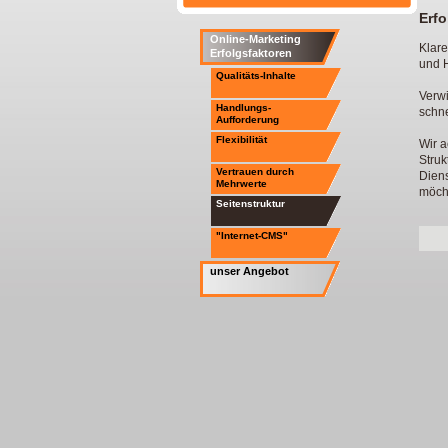
Erfo
Online-Marketing
Klare
Erfolgsfaktoren
und H
Qualitäts-Inhalte
Verwi
Handlungs-
schne
Aufforderung
Flexibilität
Wir 
Struk
Vertrauen durch
Diens
Mehrwerte
möcht
Seitenstruktur
"Internet-CMS"
unser Angebot