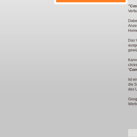
"Cos
Verf
Dabe
Anzei
Homep
Das 
ausge
gewü
Kann 
click
"
Con
Ist e
die 
des 
Goog
Werbe