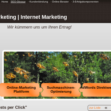
Home
SEO-Glossar
· Kundenbindung
· Online-Berater
· 3-Erfolgskomponenten
keting | Internet Marketing
Wir kümmern uns um Ihren Ertrag!
Online-Marketing
Suchmaschinen-
AdWords Direktw
Plattform
Optimierung
sts per Click"
zur Liste