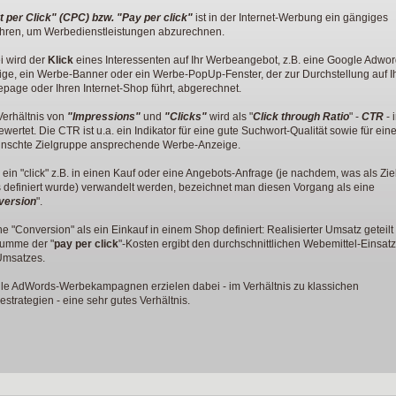
t per Click" (CPC) bzw.
"Pay per click"
ist in der Internet-Werbung ein gängiges
ahren, um Werbedienstleistungen abzurechnen.
i wird der
Klick
eines Interessenten auf Ihr Werbeangebot, z.B. eine Google Adwor
ge, ein Werbe-Banner oder ein Werbe-PopUp-Fenster, der zur Durchstellung auf I
age oder Ihren Internet-Shop führt, abgerechnet.
Verhältnis von
"Impressions"
und
"Clicks"
wird als "
Click through Ratio
" -
CTR
- 
wertet. Die CTR ist u.a. ein Indikator für eine gute Suchwort-Qualität sowie für eine
nschte Zielgruppe ansprechende Werbe-Anzeige.
ein "click" z.B. in einen Kauf oder eine Angebots-Anfrage (je nachdem, was als Zie
s definiert wurde) verwandelt werden, bezeichnet man diesen Vorgang als eine
version
".
ine "Conversion" als ein Einkauf in einem Shop definiert: Realisierter Umsatz geteilt
Summe der "
pay per click
"-Kosten ergibt den durchschnittlichen Webemittel-Einsatz
Umsatzes.
le AdWords-Werbekampagnen erzielen dabei - im Verhältnis zu klassichen
strategien - eine sehr gutes Verhältnis.