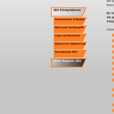
Wir k
Ihren
SEO Erfolgsfaktoren
Ihr V
Sie j
Seitenstruktur & Module
Ansp
Relevante Suchbegriffe
Unse
Links und Backlinks
Sukzessive Optimierung
Grundprinzip SEO
Unser Angebot: SEO