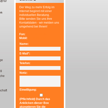
O)
für
Der Weg zu mehr Erfolg im
Internet beginnt mit einer
en
individuellen Beratung.
Bitte senden Sie uns Ihre
Kontaktdaten - wir melden uns
umgehend bei Ihnen!
Fon:
07141 97 44 80
Mobil:
0174 2072327
Name:
E-Mail*:
age
Telefon:
ug
Notiz:
iche
Einwilligung:
chaft
(Pflichtfeld) Durch das
Anklicken dieser Box
akzeptieren Sie die