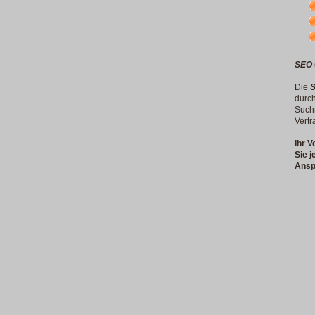
SEO
Die
S
durc
Such
Vertr
Ihr V
Sie j
Ansp