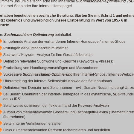
ümmern uns um die technische und inhaltliche
Suchmaschinen-Optimierung
(SE
 Internet-Shop oder Ihre Internet-Homepage!
orhaben benötigt eine spezifische Beratung. Starten Sie mit Schritt 1 und nehm
etzt kostenlos und unverbindlich unsere Erstberatung im Wert von 195.- € in
ruch!
re
Suchmaschinen-Optimierung
beinhaltet:
Eingehende Analyse der vorhandenen Internet-Homepage / Internet-Shops
Prüfungen der Auffindbarkeit im Internet
Suchwort / Keyword-Analyse für Ihre Geschäftsbereiche
Definition relevanter Suchworte und -Begriffe (Keywords & Phrases)
Erarbeitung von Handlungsvorschlägen und Massnahmen
Sukzessive
Suchmaschinen-Optimierung
Ihrer Internet-Shops / Internet-Webp
Überarbeitung der Internet-Seitenstruktur sowie des Seitenaufbaus
Definieren von Domain- und Seitennamen – evtl. Domain-Neuanmeldung/ Umz
Bei Bedarf: Überführen der Internet-Homepage in das dynamische,
SEO
-freundl
eduxx iRS
Seitenweise optimieren der Texte anhand der Keyword-Analysen
Aufbau von themenrelevanten Glossars und Fachbegriffe-Lexika (Themenführers
übernehmen)
Seiteninterne Verlinkungen erstellen
Links zu themenrelevanten Partnern recherchieren und herstellen