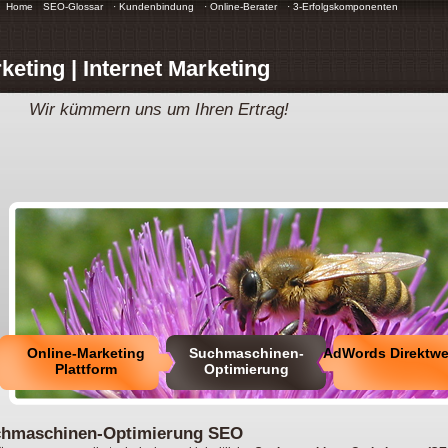
Home
SEO-Glossar
· Kundenbindung
· Online-Berater
· 3-Erfolgskomponenten
keting | Internet Marketing
Wir kümmern uns um Ihren Ertrag!
Online-Marketing
Suchmaschinen-
AdWords Direktw
Plattform
Optimierung
hmaschinen-Optimierung SEO